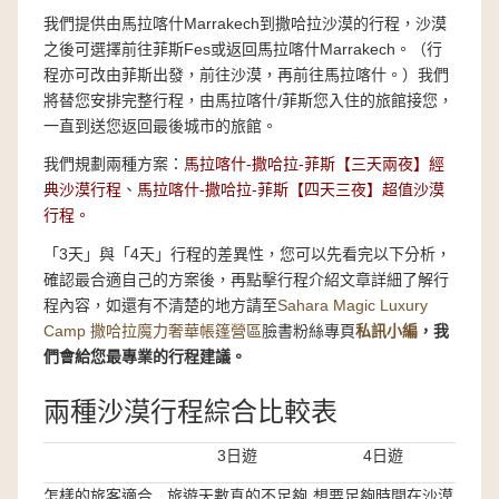
我們提供由馬拉喀什Marrakech到撒哈拉沙漠的行程，沙漠
之後可選擇前往菲斯Fes或返回馬拉喀什Marrakech。（行
程亦可改由菲斯出發，前往沙漠，再前往馬拉喀什。）我們
將替您安排完整行程，由馬拉喀什/菲斯您入住的旅館接您，
一直到送您返回最後城市的旅館。
我們規劃兩種方案：
馬拉喀什-撒哈拉-菲斯【三天兩夜】經
典沙漠行程
、
馬拉喀什-撒哈拉-菲斯【四天三夜】超值沙漠
行程。
「3天」與「4天」行程的差異性，您可以先看完以下分析，
確認最合適自己的方案後，再點擊行程介紹文章詳細了解行
程內容，如還有不清楚的地方請至
Sahara Magic Luxury
Camp 撒哈拉魔力奢華帳篷營區
臉書粉絲專頁
私訊小編
，我
們會給您
最專業的行程建議。
兩種沙漠行程綜合比較表
3日遊
4日遊
怎樣的旅客適合
旅遊天數真的不足夠
想要足夠時間在沙漠