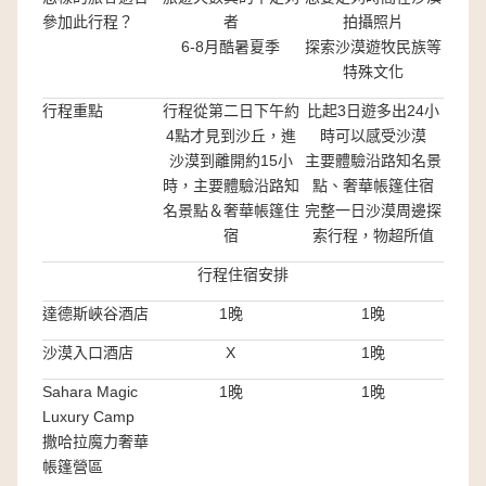
參加此行程？
者
拍攝照片
6-8月酷暑夏季
探索沙漠遊牧民族等
特殊文化
行程重點
行程從第二日下午約
比起3日遊多出24小
4點才見到沙丘，進
時可以感受沙漠
沙漠到離開約15小
主要體驗沿路知名景
時，主要體驗沿路知
點、奢華帳篷住宿
名景點＆奢華帳篷住
完整一日沙漠周邊探
宿
索行程，物超所值
行程住宿安排
達德斯峽谷酒店
1晚
1晚
沙漠入口酒店
X
1晚
Sahara Magic
1晚
1晚
Luxury Camp
撒哈拉魔力奢華
帳篷營區